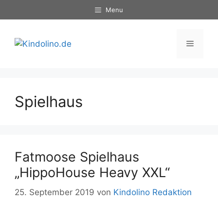
Zum
Menu
Inhalt
springen
Menü
Spielhaus
Fatmoose Spielhaus
„HippoHouse Heavy XXL“
25. September 2019
von
Kindolino Redaktion