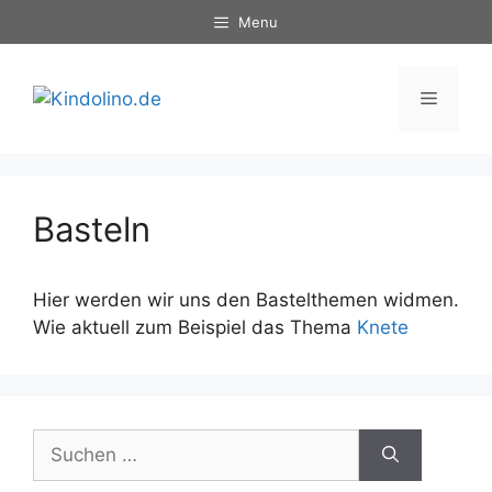
Zum
Menu
Inhalt
springen
Menü
Basteln
Hier werden wir uns den Bastelthemen widmen.
Wie aktuell zum Beispiel das Thema
Knete
Suche
nach: