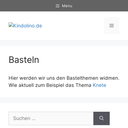
Zum
Menu
Inhalt
springen
Menü
Basteln
Hier werden wir uns den Bastelthemen widmen.
Wie aktuell zum Beispiel das Thema
Knete
Suche
nach: